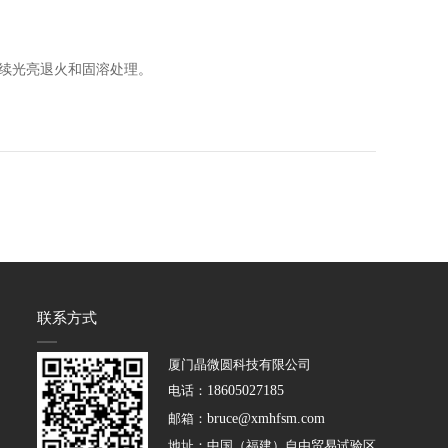
续光亮退火和固溶处理。
联系方式
厦门晶微圆科技有限公司
电话：
18605027185
邮箱：
bruce@xmhfsm.com
地址：中国（福建）自由贸易试验区