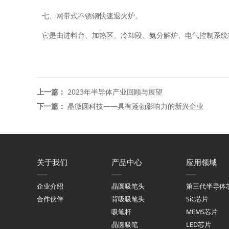
七、网带式不锈钢快速退火炉。
它是由进料台、加热区、冷却段、氨分解炉、电气控制系统
上一篇：
2023年半导体产业回顾与展望
下一篇：
晶微圆科技——具有蓬勃影响力的新兴企业
关于我们
产品中心
应用领域
企业介绍
晶圆吸笔头
第三代半导体
合作伙伴
背吸吸笔头
SiC芯片
吸笔杆
MEMS芯片
晶圆吸笔
LED芯片