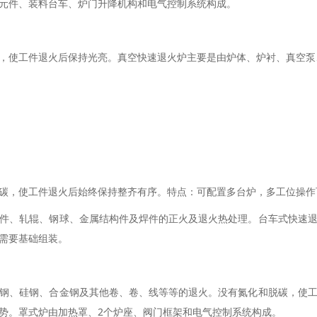
元件、装料台车、炉门升降机构和电气控制系统构成。
，使工件退火后保持光亮。真空快速退火炉主要是由炉体、炉衬、真空泵
碳，使工件退火后始终保持整齐有序。特点：可配置多台炉，多工位操作
件、轧辊、钢球、金属结构件及焊件的正火及退火热处理。台车式快速
需要基础组装。
钢、硅钢、合金钢及其他卷、卷、线等等的退火。没有氮化和脱碳，使
势。罩式炉由加热罩、2个炉座、阀门框架和电气控制系统构成。