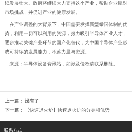
续发展壮大。政府将继续大力支持这个产业，帮助企业应对
市场挑战，并促进产业的健康发展。
在产业调整的大背景下，中国需要发挥新型举国体制的优
势，利用一切可以利用的资源，努力吸引半导体产业人才，
逐步推动关键产业环节的国产化替代，为中国半导体产业形
成可持续的发展能力，积蓄力量与资源。
来源：半导体设备资讯站，如涉及侵权请联系删除。
上一篇： 没有了
下一篇：
【快速退火炉】快速退火炉的分类和优势
联系方式