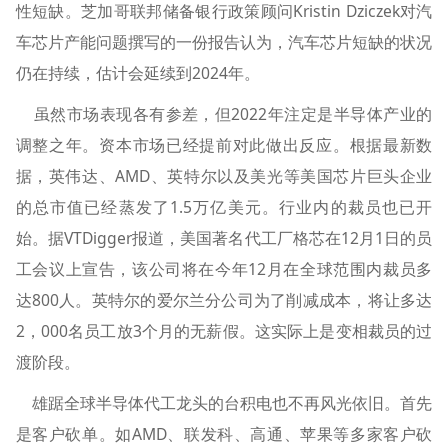
性短缺。芝加哥联邦储备银行政策顾问Kristin Dziczek对汽
车芯片产能问题撰写的一份报告认为，汽车芯片短缺的状况
仍在持续，估计会延续到2024年。
虽然市场表现各有参差，但2022年注定是半导体产业的
调整之年。资本市场已经提前对此做出反应。根据最新数
据，英伟达、AMD、英特尔以及美光等美国芯片巨头企业
的总市值已经蒸发了1.5万亿美元。行业内的裁员也已开
始。据VTDigger报道，美国著名代工厂格芯在12月1日的员
工会议上宣告，该公司将在今年12月在全球范围内裁员多
达800人。英特尔的爱尔兰分公司为了削减成本，将让多达
2，000名员工放3个月的无薪假。这实际上是变相裁员的过
渡阶段。
雄踞全球半导体代工龙头的台积电也不再风光依旧。首先
是客户砍单。如AMD、联发科、高通、苹果等多家客户砍