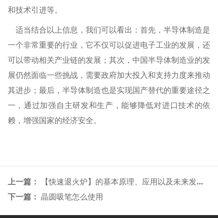
和技术引进等。
适当结合以上信息，我们可以看出：首先，半导体制造是
一个非常重要的行业，它不仅可以促进电子工业的发展，还
可以带动相关产业链的发展；其次，中国半导体制造业的发
展仍然面临一些挑战，需要政府加大投入和支持力度来推动
其进步；最后，半导体制造也是实现国产替代的重要途径之
一，通过加强自主研发和生产，能够降低对进口技术的依
赖，增强国家的经济安全。
上一篇：
【快速退火炉】的基本原理、应用以及未来发展趋势
下一篇：
晶圆吸笔怎么使用