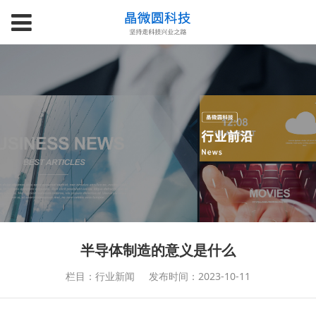
半导体制造的意义是什么
栏目：行业新闻
发布时间：2023-10-11